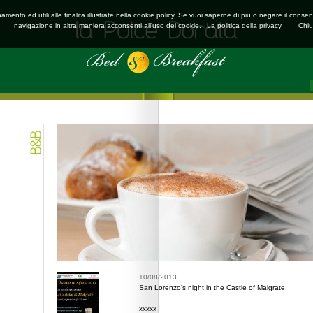
onamento ed utili alle finalita illustrate nella cookie policy. Se vuoi saperne di piu o negare il c
navigazione in altra maniera acconsenti all'uso dei cookie.
La politica della privacy
Chiu
10/08/2013
San Lorenzo's night in the Castle of Malgrate
xxxxx