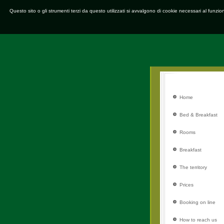
Questo sito o gli strumenti terzi da questo utilizzati si avvalgono di cookie necessari al funzi
Home
Bed & Breakfast
Rooms
Breakfast
The territory
Prices
Booking on line
How to reach us