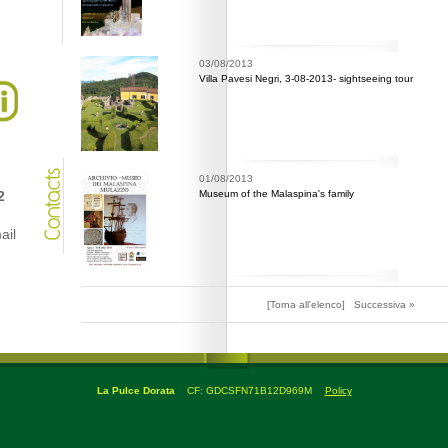
03/08/2013
Villa Pavesi Negri, 3-08-2013- sightseeing tour
01/08/2013
2
Museum of the Malaspina's family
ail
[Torna all'elenco]
Successiva »
La Pulce Dorata
CF: GDCSFN71B12D969M
Policy