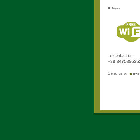
News
To contact us:
+39 347539535
e-m
Send us an