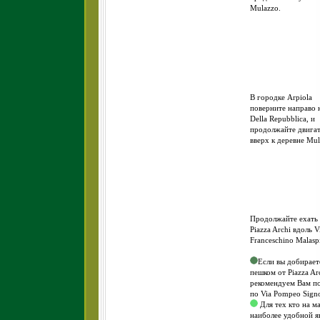
Mulazzo.
В городке Arpiola
поверните направо н
Della Repubblica, и
продолжайте двигат
вверх к деревне Mul
Продолжайте ехать 
Piazza Archi вдоль V
Franceschino Malasp
Если вы добирает
пешком от Piazza Ar
рекомендуем Вам п
по Via Pompeo Signo
Для тех кто на м
наиболее удобной я