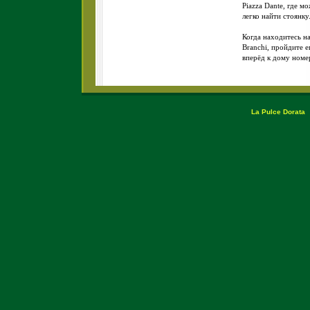
Piazza Dante, где м
легко найти стоянку
Когда находитесь н
Branchi, пройдите 
вперёд к дому номер
La Pulce Dorata
C