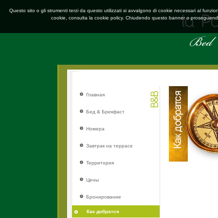
Questo sito o gli strumenti terzi da questo utilizzati si avvalgono di cookie necessari al funzion
cookie, consulta la cookie policy. Chiudendo questo banner o proseguendo 
Главная
Бед & Брекфаст
Номера
Завтрак на террасе
Территория
Цены
Бронирование
Как добратся