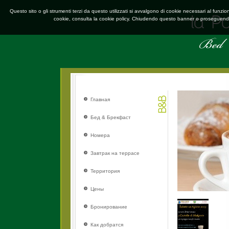
Questo sito o gli strumenti terzi da questo utilizzati si avvalgono di cookie necessari al funzion
cookie, consulta la cookie policy. Chiudendo questo banner o proseguendo 
Главная
Бед & Брекфаст
Номера
Завтрак на террасе
Территория
Цены
Бронирование
Как добратся